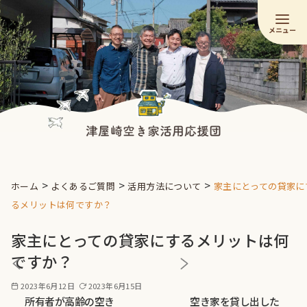
コ
ン
テ
ン
ツ
へ
移
動
>
>
>
ホーム
よくあるご質問
活用方法について
家主にとっての貸家に
るメリットは何ですか？
家主にとっての貸家にするメリットは何
ですか？
2023年6月12日
2023年6月15日
所有者が高齢の空き
空き家を貸し出した