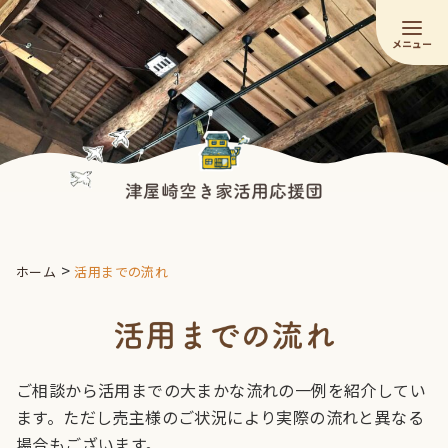
コ
ン
テ
ン
ツ
へ
移
動
>
ホーム
活用までの流れ
ご相談から活用までの大まかな流れの一例を紹介してい
ます。ただし売主様のご状況により実際の流れと異なる
場合もございます。